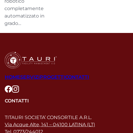
robotico
completamente
automatizzato in
grado…
HOME
SERVIZI
PROGETTI
CONTATTI
CONTATTI
TITAURI SOCIETA’ CONSORTILE A.R.L.
Via Acque Alte, 141 – 04100 LATINA (LT)
Tel.
0773/244012